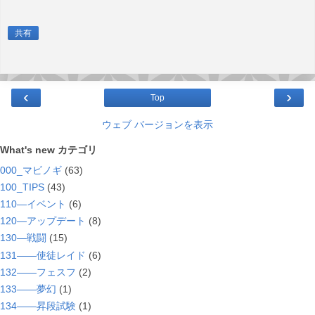
共有
‹
›
Top
ウェブ バージョンを表示
What's new カテゴリ
000_マビノギ
(63)
100_TIPS
(43)
110―イベント
(6)
120―アップデート
(8)
130―戦闘
(15)
131――使徒レイド
(6)
132――フェスフ
(2)
133――夢幻
(1)
134――昇段試験
(1)