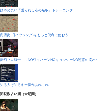
効率の良い『護られし者の足取』トレーニング
商店街(旧ハウジング)をもっと便利に使おう
夢幻ソロ報告 ～NOワイバーンNOキョンシーNO誘惑の罠ver.～
知る人ぞ知るキー操作あれこれ
閲覧数多い順（全期間）