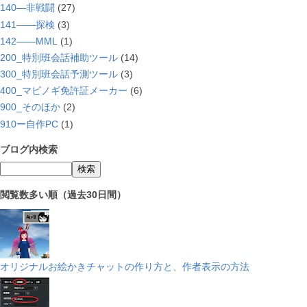
140―非戦闘
(27)
141――探検
(3)
142――MML
(1)
200_特別班会話補助ツール
(14)
300_特別班会話予測ツール
(3)
400_マビノギ免許証メーカー
(6)
900_そのほか
(2)
910ー自作PC
(1)
ブログ内検索
閲覧数多い順（過去30日間）
オリジナルお絵かきチャットの作り方と、作者表示の方法