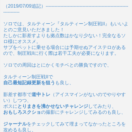
（2019/07/09追記）--------------------------------------------------------
-----------
ソロでは、タルティーン『タルティーン制圧戦Ⅱ』もいいよ
とのご意見いただきました！
たしかに影差すよりも拠点数はかなり少ない！完全なるソ
ロ様にオススメ。
サブをペットに乗せる場合には予期せぬアイステロがある
ので、制圧戦Ⅱに行く際は若干工夫が必要になります。
ソロでの周回はとにかくモチベとの勝負ですので、
タルティーン制圧戦Ⅱで
自己最短記録更新を狙う
も良し、
影差す都市で
道中トレ
（アイスマインがないのでやりやす
い）しつつ、
ボスに
とりまきを沸かせないチャレンジ
してみたり、
おもしろスクショ
の撮影にチャレンジしてみるのも良し、
ジャーナル
をチェックしてみて埋まってなかったところを
攻めるも良し、