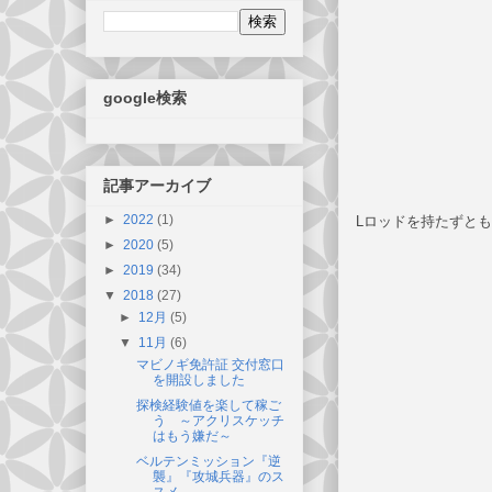
google検索
記事アーカイブ
►
2022
(1)
Lロッドを持たずと
►
2020
(5)
►
2019
(34)
▼
2018
(27)
►
12月
(5)
▼
11月
(6)
マビノギ免許証 交付窓口
を開設しました
探検経験値を楽して稼ご
う ～アクリスケッチ
はもう嫌だ～
ベルテンミッション『逆
襲』『攻城兵器』のス
スメ