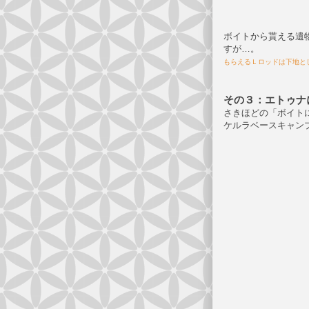
ボイトから貰える遺
すが…。
もらえるＬロッドは下地と
その３：エトゥナ
さきほどの「ボイト
ケルラベースキャンプ