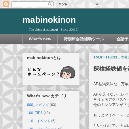
mabinokinon
The okino of mabinogi Since 2014.11 -
What's new
特別班会話補助ツール
会話予
2018年11月22日木曜
mabinokinonとは
探検経験値を
AP枯渇気味な、万
APが足りない…レ
What's new カテゴリ
そりゃあアクリスケ
他のミレシアンが下
000_マビノギ
(63)
100_TIPS
(43)
もっとマイペース、
110―イベント
(6)
というわけで、今日
120―アップデート
(8)