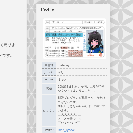
Profile
く走りま
メです。
生息地
mabinogi
サーバー
マリー
name
オキノ
20k超えました。か弱いふりができ
累積
なくなってまいりました…。
別段プログラムが得意とかいうわけ
ではないです。
血反吐はきながらがんばって書いて
ひとこと
います。
＿人人人人人人＿
＞ メモ帳で ＜
￣Y^Y^Y^Y^Y￣
Twitter
@oh_rybow