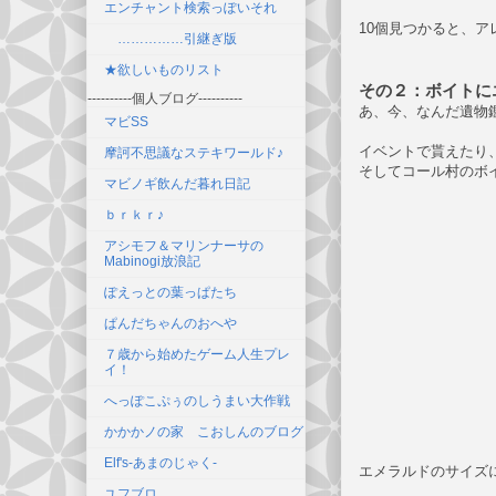
エンチャント検索っぽいそれ
10個見つかると、
……………引継ぎ版
★欲しいものリスト
その２：ボイトに
----------個人ブログ----------
あ、今、なんだ遺物
マビSS
イベントで貰えたり
摩訶不思議なステキワールド♪
そしてコール村のボイ
マビノギ飲んだ暮れ日記
ｂｒｋｒ♪
アシモフ＆マリンナーサの
Mabinogi放浪記
ぽえっとの葉っぱたち
ぱんだちゃんのおへや
７歳から始めたゲーム人生プレ
イ！
へっぽこぷぅのしうまい大作戦
かかかノの家 こおしんのブログ
Elf's-あまのじゃく-
エメラルドのサイズ
ユフブロ