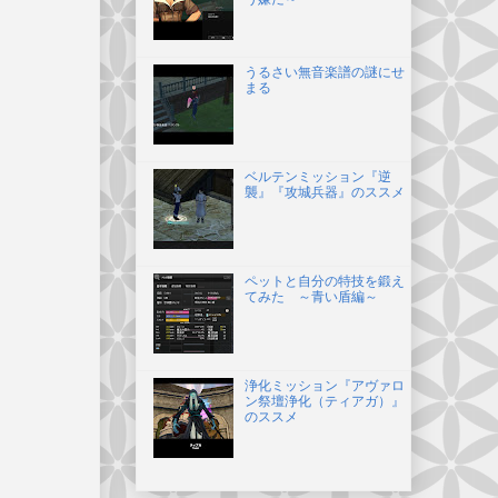
うるさい無音楽譜の謎にせ
まる
ベルテンミッション『逆
襲』『攻城兵器』のススメ
ペットと自分の特技を鍛え
てみた ～青い盾編～
浄化ミッション『アヴァロ
ン祭壇浄化（ティアガ）』
のススメ