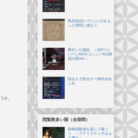
商店街(旧ハウジング)をも
っと便利に使おう
夢幻ソロ報告 ～NOワイ
バーンNOキョンシーNO誘
惑の罠ver.～
知る人ぞ知るキー操作あれ
これ
うか。
閲覧数多い順（全期間）
探検経験値を楽して稼ご
う ～アクリスケッチはも
う嫌だ～