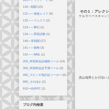
130―戦闘
(15)
その１：アレクシ
131――使徒レイド
(6)
ケルラベースキャン
132――フェスフ
(2)
133――夢幻
(1)
134――昇段試験
(1)
140―非戦闘
(27)
141――探検
(3)
142――MML
(1)
200_特別班会話補助ツール
(14)
300_特別班会話予測ツール
(3)
400_マビノギ免許証メーカー
(6)
高山地帯とか川沿い
900_そのほか
(2)
910ー自作PC
(1)
ブログ内検索