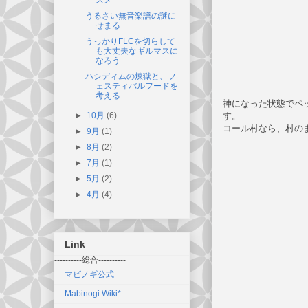
うるさい無音楽譜の謎に
せまる
うっかりFLCを切らして
も大丈夫なギルマスに
なろう
ハシディムの煉獄と、フ
ェスティバルフードを
考える
神になった状態でペ
►
10月
(6)
す。
コール村なら、村の
►
9月
(1)
►
8月
(2)
►
7月
(1)
►
5月
(2)
►
4月
(4)
Link
----------総合----------
マビノギ公式
Mabinogi Wiki*