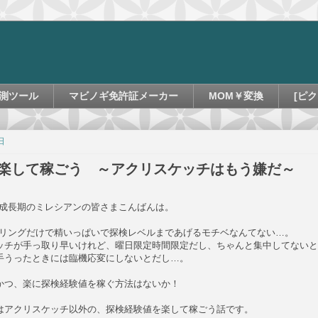
測ツール
マビノギ免許証メーカー
MOM￥変換
[ピク
日
楽して稼ごう ～アクリスケッチはもう嫌だ～
年成長期のミレシアンの皆さまこんばんは。
ベリングだけで精いっぱいで探検レベルまであげるモチベなんてない…。
ッチが手っ取り早いけれど、曜日限定時間限定だし、ちゃんと集中してないと
手うったときには臨機応変にしないとだし…。
かつ、楽に探検経験値を稼ぐ方法はないか！
はアクリスケッチ以外の、探検経験値を楽して稼ごう話です。