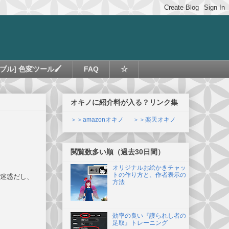
ブル] 色変ツール🖌
FAQ
☆
オキノに紹介料が入る？リンク集
＞＞amazonオキノ
＞＞楽天オキノ
閲覧数多い順（過去30日間）
オリジナルお絵かきチャッ
トの作り方と、作者表示の
迷惑だし、
方法
効率の良い『護られし者の
足取』トレーニング