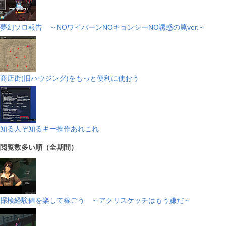
夢幻ソロ報告 ～NOワイバーンNOキョンシーNO誘惑の罠ver.～
商店街(旧ハウジング)をもっと便利に使おう
知る人ぞ知るキー操作あれこれ
閲覧数多い順（全期間）
探検経験値を楽して稼ごう ～アクリスケッチはもう嫌だ～