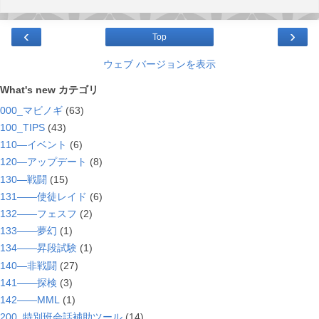
‹
›
Top
ウェブ バージョンを表示
What's new カテゴリ
000_マビノギ
(63)
100_TIPS
(43)
110―イベント
(6)
120―アップデート
(8)
130―戦闘
(15)
131――使徒レイド
(6)
132――フェスフ
(2)
133――夢幻
(1)
134――昇段試験
(1)
140―非戦闘
(27)
141――探検
(3)
142――MML
(1)
200_特別班会話補助ツール
(14)